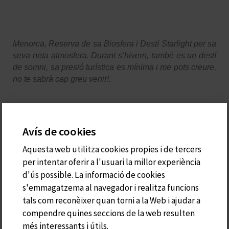
Menorca, Reserva de sa Biosfera i Destí Starlight per sa
seva neta atmosfera. Durant s’hivern, també es un destí
de somni, sa presió turística es mínima i me pots creure,
no te sabrà cap greu venir!.
Menorca es un “des-estresant” natural!
Avís de cookies
Aquesta web utilitza cookies propies i de tercers
per intentar oferir a l'usuari la millor experiència
d'ús possible. La informació de cookies
Pedro Pons Casasnovas
s'emmagatzema al navegador i realitza funcions
tals com reconèixer quan torni a la Web i ajudar a
Dtor.Gerent de Ca s’Arader
compendre quines seccions de la web resulten
més interessants i útils.