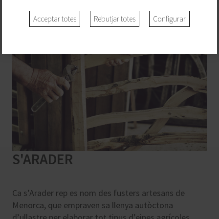
Acceptar totes
Rebutjar totes
Configurar
S'ARADER
Ca s’Arader rep es nom des fusters artesans de
Menorca, que empraven sa llenya autòctona
d’ullastre per elaborar tot tipus d’eines agrícoles.