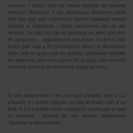
reserves i seguir amb sa nostra filosofía de máxima
atenció i dedicació a qui decidesqui visitarmos (com
feim des que vam començar), noltros mateixos esteim
decidits a organitzar i dirigir excursions per es qui
venguin. Ja sigui un cap de setmana, un pont, uns diez
de vacacions… organitzarem excursions en funció des
temps que vagi a fer (sobretot es vent) i si decideixen
venir, tant en grup com en parella, intentarem atendre
ses peticions que mos puguin fer, ja sigui una excursió
concreta, reservar un restaurant, llogar un cotxo…
Si vols desconectar i fer una cura d’estrés, vine a Ca
s’Arader. Es nostro objectiu es que te trobis com a ca
teva. A Ca s’Arader tenim calefacció central per lo que
sa calidesa i tamany de ses nostres habitacions
t’ajudaran a desconectar!