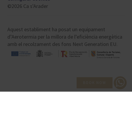
©2026 Ca s'Arader
Aquest establiment ha posat un equipament
d’Aerotermia per la millora de l’eficiència energètica
amb el recolzament des fons Next Generation EU.
BOOK NOW