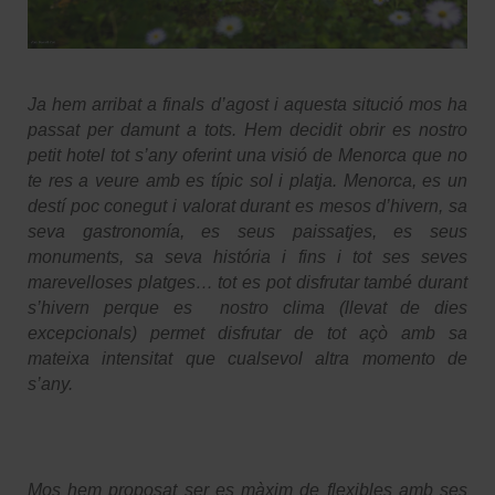
Ja hem arribat a finals d’agost i aquesta situció mos ha
passat per damunt a tots. Hem decidit obrir es nostro
petit hotel tot s’any oferint una visió de Menorca que no
te res a veure amb es típic sol i platja. Menorca, es un
destí poc conegut i valorat durant es mesos d’hivern, sa
seva gastronomía, es seus paissatjes, es seus
monuments, sa seva história i fins i tot ses seves
marevelloses platges… tot es pot disfrutar també durant
s’hivern perque es nostro clima (llevat de dies
excepcionals) permet disfrutar de tot açò amb sa
mateixa intensitat que cualsevol altra momento de
s’any.
Mos hem proposat ser es màxim de flexibles amb ses