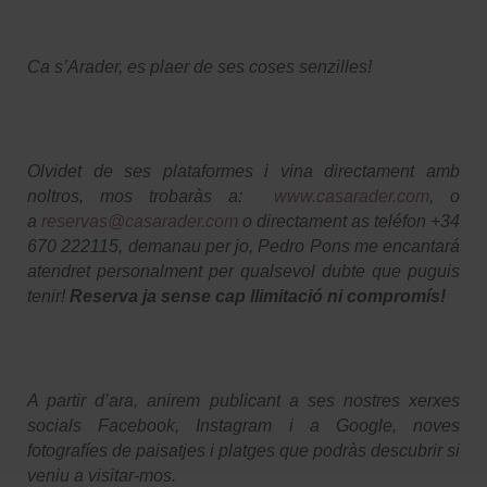
Ca s’Arader, es plaer de ses coses senzilles!
Olvidet de ses plataformes i vina directament amb
noltros, mos trobaràs a:
www.casarader.com
, o
a
reservas@casarader.com
o directament as teléfon +34
670 222115, demanau per jo, Pedro Pons me encantará
atendret personalment per qualsevol dubte que puguis
tenir!
Reserva ja sense cap llimitació ni compromís!
A partir d’ara, anirem publicant a ses nostres xerxes
socials Facebook, Instagram i a Google, noves
fotografíes de paisatjes i platges que podràs descubrir si
veniu a visitar-mos.