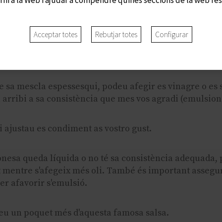
batiu s'ou fins que estigui ben batut, antigament es fe
a s'Arader), avui dia és millor fer-hó amb batidora, és 
Acceptar totes
Rebutjar totes
Configurar
afegint s'oli a poc a poc sense deixar de batre. És imp
ectament.
 sa mescla espessesqui, podeu afegir es vinagre o es su
rribi a sa consistència que mes vos agradi (emulsion
i ajustau es condiment as vostro gust.
nesa queda líquida o no té sa consistència adequada, p
mentre s'afegeix més oli. També és important assegur
r afavorir s'emulsió.
eu un poquet més d'aquesta famosa salsa.