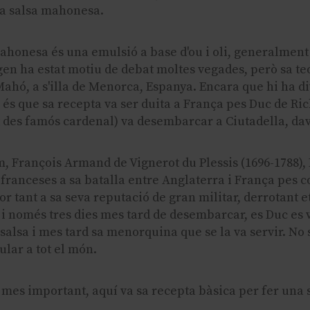
La salsa mahonesa.
ahonesa és una emulsió a base d'ou i oli, generalment
gen ha estat motiu de debat moltes vegades, però sa te
Mahó, a s'illa de Menorca, Espanya. Encara que hi ha di
és que sa recepta va ser duita a França pes Duc de Rich
 des famós cardenal) va desembarcar a Ciutadella, dav
, François Armand de Vignerot du Plessis (1696-1788),
 franceses a sa batalla entre Anglaterra i França pes 
or tant a sa seva reputació de gran militar, derrotant e
 i només tres dies mes tard de desembarcar, es Duc es
salsa i mes tard sa menorquina que se la va servir. No 
ular a tot el món.
 mes important, aquí va sa recepta bàsica per fer una