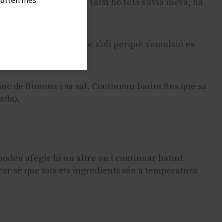
ia a mà amb un morter (així ho feia s'àvia meva, na
més ràpid i eficaç.
ortant abocar poc a poc s'oli perquè s'emulsió es
c de llimona i sa sal. Continuau batint fins que sa
ada).
odeu afegir-hí un altre ou i continuar batint
ar-sè que tots ets ingredients són a temperatura