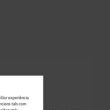
millor experiència
ncions tals com
sulten més