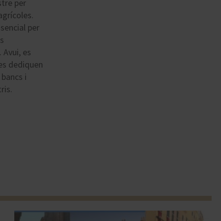
stre per
agrícoles.
sencial per
es
 Avui, es
es dediquen
 bancs i
ris.