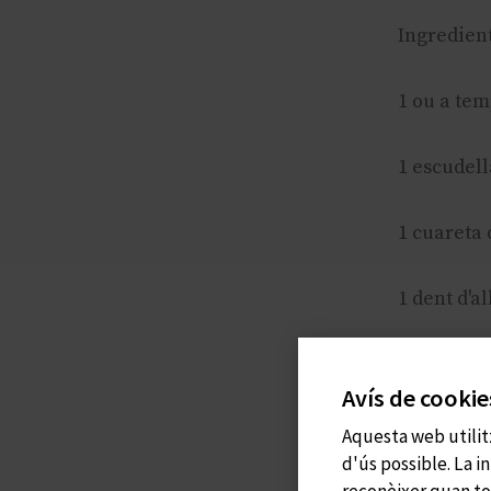
Ingredient
1 ou a te
1 escudella
1 cuareta 
1 dent d'al
Sal as gust
Avís de cookie
Com fer-h
Aquesta web utilitz
d'ús possible. La 
reconèixer quan to