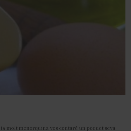
pta molt menorquina vos contaré un poquet seva