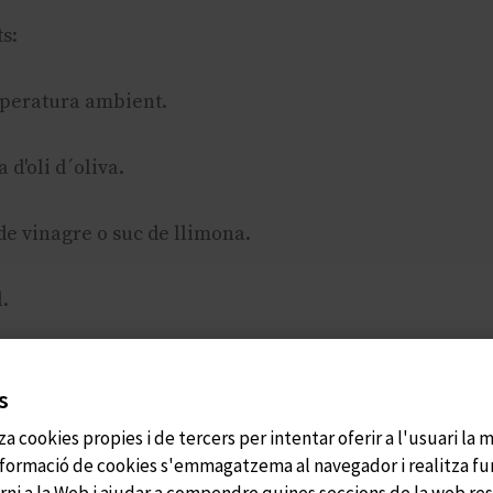
s:
mperatura ambient.
 d'oli d´oliva.
de vinagre o suc de llimona.
l.
.
s
ó:
a cookies propies i de tercers per intentar oferir a l'usuari la 
informació de cookies s'emmagatzema al navegador i realitza fu
rni a la Web i ajudar a compendre quines seccions de la web re