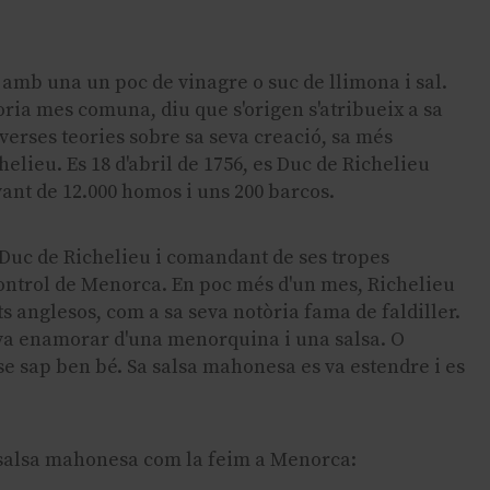
 amb una un poc de vinagre o suc de llimona i sal.
oria mes comuna, diu que s'origen s'atribueix a sa
verses teories sobre sa seva creació, sa més
elieu. Es 18 d'abril de 1756, es Duc de Richelieu
ant de 12.000 homos i uns 200 barcos.
 Duc de Richelieu i comandant de ses tropes
control de Menorca. En poc més d'un mes, Richelieu
ts anglesos, com a sa seva notòria fama de faldiller.
 va enamorar d'una menorquina i una salsa. O
se sap ben bé. Sa salsa mahonesa es va estendre i es
 salsa mahonesa com la feim a Menorca: