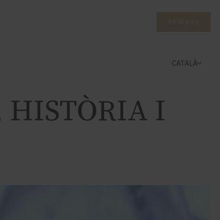
RESERVA
CATALÀ
 HISTÒRIA I