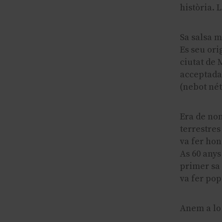
història. 
Sa salsa m
Es seu ori
ciutat de 
acceptada 
(nebot nét
Era de nom
terrestres
va fer hon
As 60 anys
primer sa 
va fer pop
Anem a lo