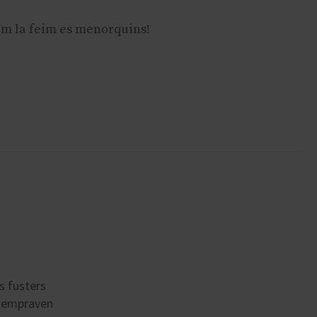
om la feim es menorquins!
s fusters
e empraven