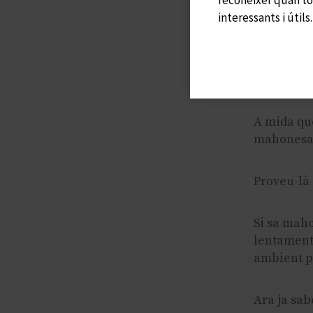
En un bol 
interessants i útils.
Maria de C
Continuau 
faixi corr
A mida que
mahonesa a
Proveu-là 
Si sa maho
lentament 
ambient pe
Ara ja sab