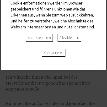
Cookie-Informationen werden im Browser
Wenn die Mayonnaise zu flüssig ist oder nicht
gespeichert und führen Funktionen wie das
die richtige Konsistenz hat, können Sie ein
Erkennen aus, wenn Sie zum Web zurückkehren,
weiteres Ei hinzufügen und langsam
und helfen zu verstehen, welche Abschnitte des
weiterschlagen, während Sie mehr Öl
Webs am interessantesten und nützlichsten sind.
hinzufügen. Wichtig ist auch, dass alle Zutaten
Zimmertemperatur haben, um die
Alle akzeptieren
Alle ablehnen
Emulgierung zu fördern.
Konfigurieren
Jetzt wissen Sie ein wenig mehr über diese
berühmte Sauce ....
Ich wünsche Ihnen viel Spaß bei der
Herstellung Ihrer eigenen hausgemachten
Mayonnaisesoße!
Kommen Sie zu Ca s'Arader und genießen Sie