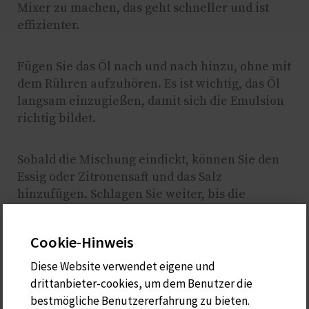
Mixer zu machen, das geht schneller und ist
effizienter.
Fügen Sie das Öl nach und nach hinzu, ohne mit
dem Rühren aufzuhören. Es ist wichtig, das Öl
langsam einzugießen, damit sich die Emulsion
richtig bildet.
Sobald die Mischung eindickt, können Sie den
Essig oder Zitronensaft und das Salz
hinzufügen. Schlagen Sie weiter, bis die
Mayonnaise die gewünschte Konsistenz
(emulgiert) erreicht hat.
Cookie-Hinweis
Diese Website verwendet eigene und
Schmecken Sie ab und passen Sie die Gewürze
drittanbieter-cookies, um dem Benutzer die
an.
bestmögliche Benutzererfahrung zu bieten.