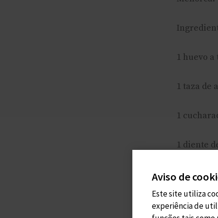
Ingredient
1 huevo a
1 taza de a
1 cuchara
1 diente de
Sal al gust
Aviso de cook
Este site utiliza c
Cómo hace
experiência de uti
funções tais como 