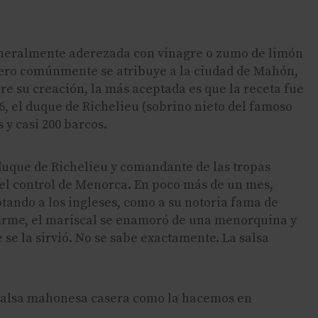
eneralmente aderezada con vinagre o zumo de limón
 pero comúnmente se atribuye a la ciudad de Mahón,
re su creación, la más aceptada es que la receta fue
56, el duque de Richelieu (sobrino nieto del famoso
 y casi 200 barcos.
duque de Richelieu y comandante de las tropas
r el control de Menorca. En poco más de un mes,
otando a los ingleses, como a su notoria fama de
a firme, el mariscal se enamoró de una menorquina y
 se la sirvió. No se sabe exactamente. La salsa
a salsa mahonesa casera como la hacemos en