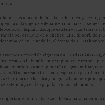
onesa.
mahonesa es una emulsión a base de huevo y aceite, g
origen ha sido objeto de debate en muchas ocasiones,
 de Menorca, España. Aunque existen varias teorías sob
Francia por el duque de Richelieu. El 18 de abril de 17
desembarcó en Ciutadella, al frente de 12.000 hombres
 François Armand de Vignerot du Plessis (1696-1788), 
 francesas en la batalla entre Inglaterra y Francia po
hizo honor tanto a su reputación de gran militar, derr
 A los 60 años y sólo tres días después de pisar tierr
sa. O primero de la salsa y luego de la menorquina que
se extendió y se hizo popular en todo el mundo.
o importante, aquí va la receta básica para hacer un