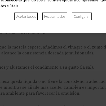
tes e úteis.
batir el huevo hasta que esté bien batido, antiguamen
 Maria de Ca s'Arader), hoy en día es mejor hacerlo con
Aceitar todos
Recusar todos
Configurar
diendo el aceite poco a poco sin dejar de batir. Es imp
se forme correctamente.
ue la mezcla espese, añadimos el vinagre o el zumo de
alcance la consistencia deseada (emulsionada).
s y ajustamos el condimento a su gusto (la sal).
nesa queda líquida o no tiene la consistencia adecuad
e mientras se añade más aceite. También es importante
ra ambiente para favorecer la emulsión.