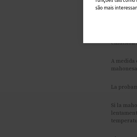
são mais interessan
En un bol 
abuela, na
Seguir aña
emulsión 
A medida q
mahonesa 
La probamo
Si la maho
lentament
temperatu