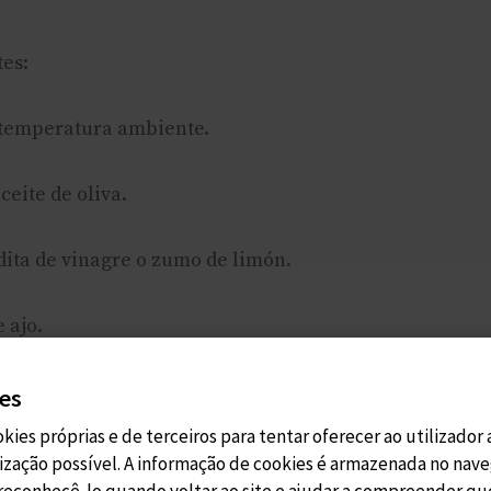
es:
 temperatura ambiente.
ceite de oliva.
dita de vinagre o zumo de limón.
 ajo.
o.
ies
ookies próprias e de terceiros para tentar oferecer ao utilizador
rlo:
lização possível. A informação de cookies é armazenada no nave
reconhecê-lo quando voltar ao site e ajudar a compreender que