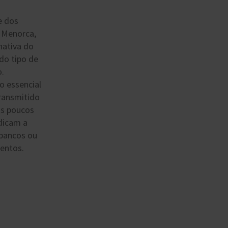
e dos
e Menorca,
nativa do
do tipo de
.
o essencial
transmitido
 os poucos
dicam a
 bancos ou
entos.