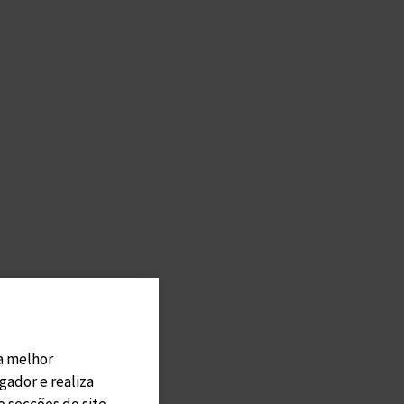
 a melhor
gador e realiza
 secções do site