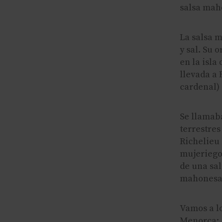
salsa mah
La salsa 
y sal. Su 
en la isla
llevada a 
cardenal) 
Se llamaba
terrestres
Richelieu 
mujeriego.
de una sal
mahonesa 
Vamos a l
Menorca: