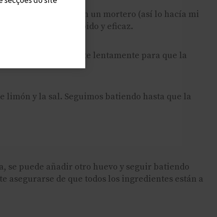
te se hacía a mano con un mortero (así lo hacía mi
 batidora, es más rápido y eficaz.
ortante verter el aceite lentamente para que la
 limón y la sal. Seguimos batiendo hasta que la
a, se puede añadir otro huevo y seguir batiendo
 asegurarse de que todos los ingredientes están a