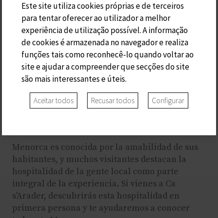
Este site utiliza cookies próprias e de terceiros
La cocina menorquina refleja la mezcla de
para tentar oferecer ao utilizador a melhor
influencias mediterráneas. Platos como la
experiência de utilização possível. A informação
caldereta de langosta, la sobrasada y la
de cookies é armazenada no navegador e realiza
ensaimada son sabores que debes probar. Y
funções tais como reconhecê-lo quando voltar ao
mucho más...
site e ajudar a compreender que secções do site
são mais interessantes e úteis.
Aceitar todos
Recusar todos
Configurar
La hospitalidad Local:
Menorca es conocida por la amabilidad de sus
habitantes, y muchos visitantes destacan la
hospitalidad de la gente local como parte
integral de la experiencia. Si vienes a Ca
s'Arader, descubrirás esta hospitalidad en
primera persona y te ayudaremos a conocer