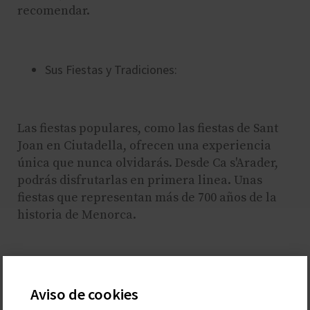
recomendar.
Sus Fiestas y Tradiciones:
Las fiestas populares, como las fiestas de Sant
Joan en Ciutadella, ofrecen una experiencia
única que nunca olvidarás. Desde Ca s'Arader,
podrás disfrutarlas en primera linea. Unas
fiestas que representan más de 700 años de la
historia de Menorca.
Su Gastronomía Local:
Aviso de cookies