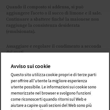
Quando il composto si addensa, si può
aggiungere l'aceto o il succo di limone e il sale.
Continuare a sbattere finché la maionese non
raggiunge la consistenza desiderata
(emulsionata).
Assaggiare e regolare il condimento a seconda
dei gusti.
Avviso sui cookie
Se la maionese non è omogenea o non ha la
giusta consistenza, si può aggiungere un altro
Questo sito utilizza cookie propri e di terze parti
uovo e continuare a sbattere lentamente
per offrire all'utente la migliore esperienza
aggiungendo altro olio. È inoltre importante
utente possibile. Le informazioni sui cookie sono
assicurarsi che tutti gli ingredienti siano a
memorizzate nel browser e svolgono funzioni
temperatura ambiente per favorire
come riconoscerti quando ritorni sul Web e
l'emulsione.
aiutare a capire quali sezioni del Web sono più