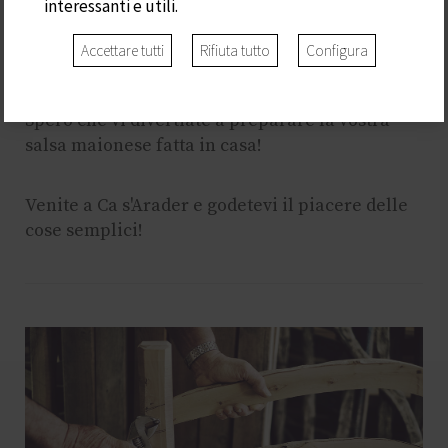
interessanti e utili.
Ora ne sapete un po' di più su questa famosa
Accettare tutti
Rifiuta tutto
Configura
salsa ....
Spero che vi divertiate a preparare la vostra
salsa maionese fatta in casa!
Venite a Ca s'Arader e godetevi il piacere delle
cose semplici!