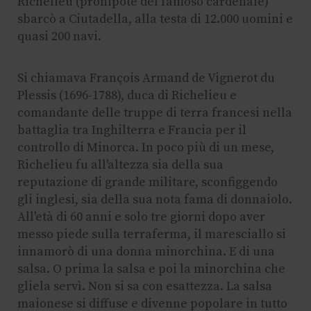
Richelieu (pronipote del famoso cardenale)
sbarcò a Ciutadella, alla testa di 12.000 uomini e
quasi 200 navi.
Si chiamava François Armand de Vignerot du
Plessis (1696-1788), duca di Richelieu e
comandante delle truppe di terra francesi nella
battaglia tra Inghilterra e Francia per il
controllo di Minorca. In poco più di un mese,
Richelieu fu all'altezza sia della sua
reputazione di grande militare, sconfiggendo
gli inglesi, sia della sua nota fama di donnaiolo.
All'età di 60 anni e solo tre giorni dopo aver
messo piede sulla terraferma, il maresciallo si
innamorò di una donna minorchina. E di una
salsa. O prima la salsa e poi la minorchina che
gliela servì. Non si sa con esattezza. La salsa
maionese si diffuse e divenne popolare in tutto