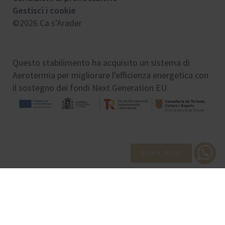
Gestisci i cookie
©2026 Ca s'Arader
Questo stabilimento ha acquisito un sistema di
Aerotermia per migliorare l'efficienza energetica con
il sostegno dei fondi Next Generation EU.
BOOK NOW