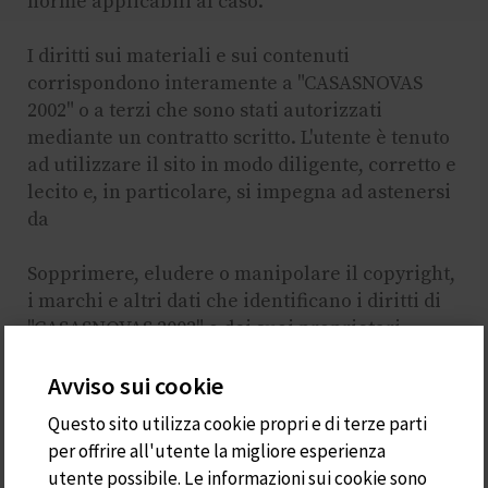
norme applicabili al caso.
I diritti sui materiali e sui contenuti
corrispondono interamente a "CASASNOVAS
2002" o a terzi che sono stati autorizzati
mediante un contratto scritto. L'utente è tenuto
ad utilizzare il sito in modo diligente, corretto e
lecito e, in particolare, si impegna ad astenersi
da
Sopprimere, eludere o manipolare il copyright,
i marchi e altri dati che identificano i diritti di
"CASASNOVAS 2002" o dei suoi proprietari
incorporati nei contenuti del sito, così come i
Avviso sui cookie
dispositivi tecnici di protezione o qualsiasi
meccanismo di informazione in esso contenuto.
Questo sito utilizza cookie propri e di terze parti
Utilizzare i contenuti e, in particolare, le
per offrire all'utente la migliore esperienza
informazioni WEB ottenute attraverso il suo sito
utente possibile. Le informazioni sui cookie sono