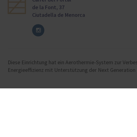
de la Font, 37
Ciutadella de Menorca
Diese Einrichtung hat ein Aerothermie-System zur Verbe
Energieeffizienz mit Unterstützung der Next Generatio