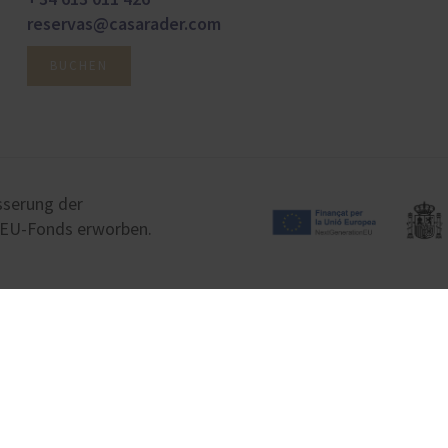
reservas@casarader.com
BUCHEN
sserung der
n EU-Fonds erworben.