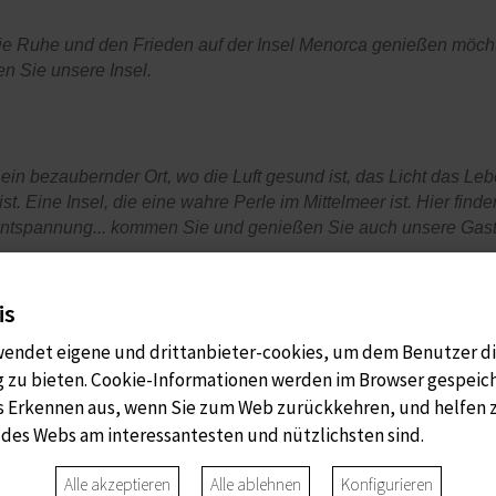
e Ruhe und den Frieden auf der Insel Menorca genießen möch
n Sie unsere Insel.
ein bezaubernder Ort, wo die Luft gesund ist, das Licht das Leb
st. Eine Insel, die eine wahre Perle im Mittelmeer ist. Hier fin
 Entspannung... kommen Sie und genießen Sie auch unsere Gas
is
ader kümmern wir uns um all dies.
Wir warten auf Sie!
wendet eigene und drittanbieter-cookies, um dem Benutzer d
 zu bieten. Cookie-Informationen werden im Browser gespeic
s Erkennen aus, wenn Sie zum Web zurückkehren, und helfen 
des Webs am interessantesten und nützlichsten sind.
 Casasnovas
Alle akzeptieren
Alle ablehnen
Konfigurieren
asarader.com