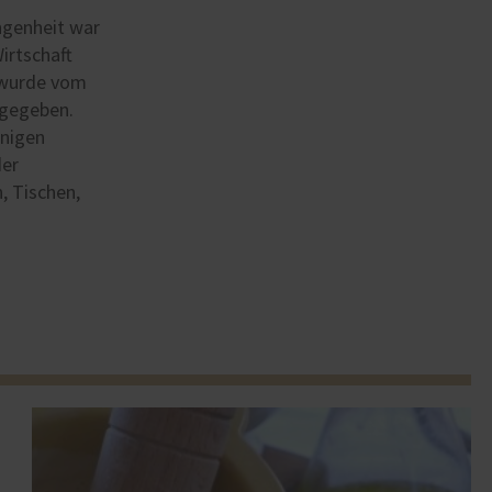
angenheit war
irtschaft
d wurde vom
rgegeben.
enigen
der
, Tischen,