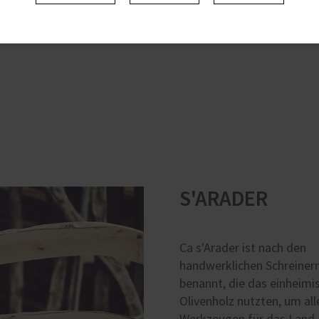
S'ARADER
Ca s'Arader ist nach den
handwerklichen Schreiner
benannt, die das einheimi
Olivenholz nutzten, um all
Werkzeugen für das Land