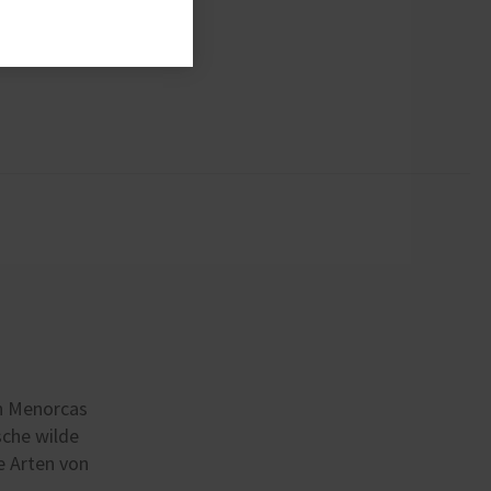
n Menorcas
sche wilde
e Arten von