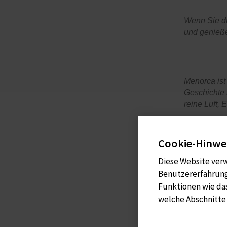
Wenn Sie di
und genieße
Menorca ist 
Geschichte i
reine Luft,
Cookie-Hinwe
Bei Ca's'Ar
Diese Website ver
Benutzererfahrung
Funktionen wie da
welche Abschnitte 
Pedro Pons
reservas@c