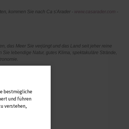
ten, kommen Sie nach Ca s'Arader -
www.casarader.com
-
en, das Meer Sie verjüngt und das Land seit jeher reine
den Sie lebendige Natur, gutes Klima, spektakuläre Strände,
tronomie.
ie bestmögliche
hert und führen
zu verstehen,