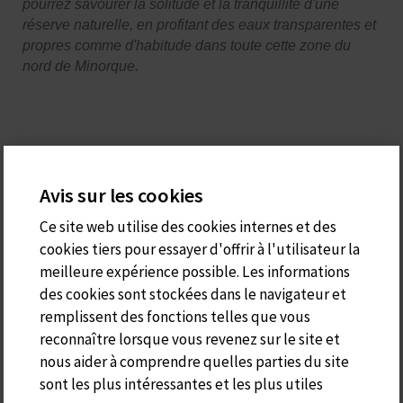
pourrez savourer la solitude et la tranquillité d'une
réserve naturelle, en profitant des eaux transparentes et
propres comme d'habitude dans toute cette zone du
nord de Minorque.
Pedro Pons Casasnovas
Avis sur les cookies
reservas@casarader.com
Ce site web utilise des cookies internes et des
cookies tiers pour essayer d'offrir à l'utilisateur la
meilleure expérience possible. Les informations
des cookies sont stockées dans le navigateur et
remplissent des fonctions telles que vous
reconnaître lorsque vous revenez sur le site et
nous aider à comprendre quelles parties du site
sont les plus intéressantes et les plus utiles