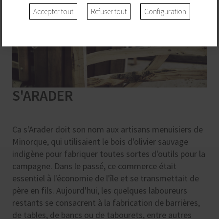
Accepter tout
Refuser tout
Configuration
S'ARADER
Ca s'Arader doit son nom aux artisans menuisiers de
Minorque, qui utilisaient le bois d'olivier sauvage
indigène pour fabriquer toutes sortes d'outils pour la
campagne. Dans le passé, ce commerce était
essentiel à l'économie de l'île et se transmettait de
père en fils. Aujourd'hui, les quelques laboureurs
restants se consacrent à la fabrication de barrières,
de tables, de bancs ou de tabourets, entre autres