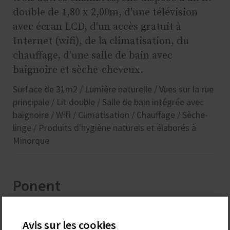
double de 1,80 x 2,00m, d'une télévision
avec écran LCD, d'un accès gratuit à
Internet (wifi), de la climatisation, du
chauffage, d'une salle de bain avec
baignoire et sèche-cheveux.
Surface de 31m2 / Lumière naturelle / Vues sur la rue
principale / Lit double / Salle de bain intégrée avec
baignoire / Wifi / Climatisation / Chauffage / Sèche-
linge / Produits d'hygiène naturels et élaborés à
Minorque
Ponent
Avis sur les cookies