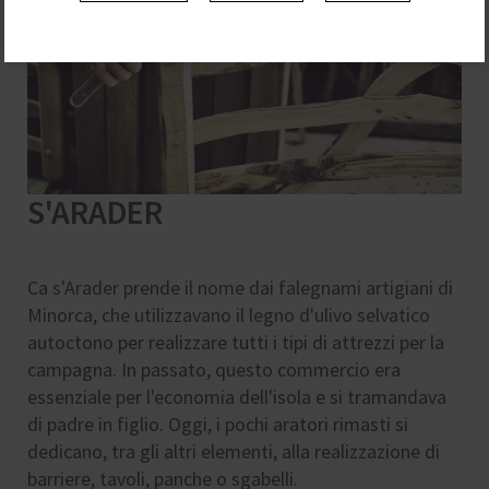
S'ARADER
Ca s'Arader prende il nome dai falegnami artigiani di
Minorca, che utilizzavano il legno d'ulivo selvatico
autoctono per realizzare tutti i tipi di attrezzi per la
campagna. In passato, questo commercio era
essenziale per l'economia dell'isola e si tramandava
di padre in figlio. Oggi, i pochi aratori rimasti si
dedicano, tra gli altri elementi, alla realizzazione di
barriere, tavoli, panche o sgabelli.