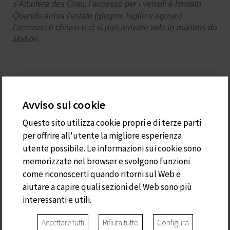
s'Albufera des Grau, l'accesso per i veicoli è limitato.
Quando arriva l'estate (giugno, luglio e agosto)
l'accesso è chiuso e ci si può arrivare solo in autobus da
Mahón.
Bel posto per passare una bella giornata in spiaggia, a
Ca
Avviso sui cookie
s'Arader,
www.casarader.com
o
reservas@casarader.com
,
Questo sito utilizza cookie propri e di terze parti
sarà un piacere spiegarvi come raggiungere questo bel
per offrire all'utente la migliore esperienza
posto. Vi stiamo aspettando!
utente possibile. Le informazioni sui cookie sono
memorizzate nel browser e svolgono funzioni
come riconoscerti quando ritorni sul Web e
aiutare a capire quali sezioni del Web sono più
interessanti e utili.
Accettare tutti
Rifiuta tutto
Configura