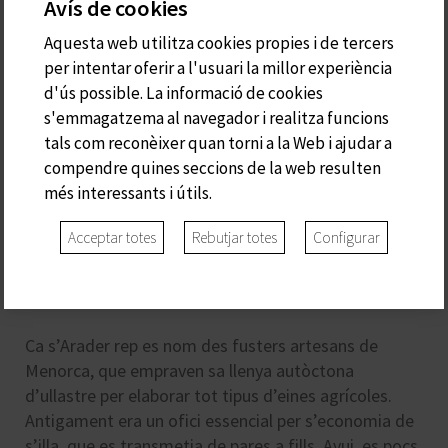
Avís de cookies
Aquesta web utilitza cookies propies i de tercers
per intentar oferir a l'usuari la millor experiència
d'ús possible. La informació de cookies
s'emmagatzema al navegador i realitza funcions
tals com reconèixer quan torni a la Web i ajudar a
compendre quines seccions de la web resulten
més interessants i útils.
Acceptar totes
Rebutjar totes
Configurar
S'ARADER
Ca s’Arader rep es nom des fusters artesans de
Menorca, que empraven sa llenya autòctona
d’ullastre per elaborar tot tipus d’eines agrícoles.
Antigament era un ofici essencial per s’economia de
s’illa, que es transmetia de pares a fills. Avui, es pocs