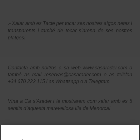
.- Xalar amb es Tacte per tocar ses nostres aigos netes i
transparents i també de tocar s’arena de ses nostres
platges!
Contacta amb noltros a sa web www.casarader.com o
també as mail reservas@casarader.com o as telèfon
+34 670 222 115 i as Whattsapp o a Telegram.
Vina a Ca s’Arader i te mostrarem com xalar amb es 5
sentits d’aquesta marevellosa illa de Menorca!