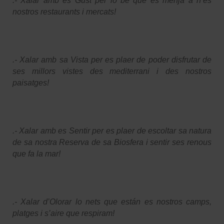
.- Xalar amb es Gust per lo be que es menja a n’es
nostros restaurants i mercats!
.- Xalar amb sa Vista per es plaer de poder disfrutar de
ses millors vistes des mediterrani i des nostros
paisatges!
.- Xalar amb es Sentir per es plaer de escoltar sa natura
de sa nostra Reserva de sa Biosfera i sentir ses renous
que fa la mar!
.- Xalar d’Olorar lo nets que están es nostros camps,
platges i s’aire que respiram!