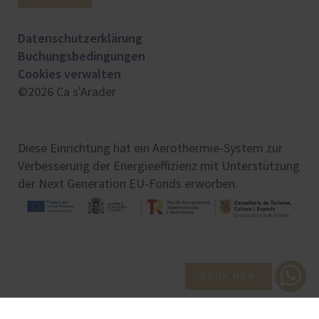
Datenschutzerklärung
Buchungsbedingungen
Cookies verwalten
©2026 Ca s'Arader
Diese Einrichtung hat ein Aerothermie-System zur
Verbesserung der Energieeffizienz mit Unterstützung
der Next Generation EU-Fonds erworben.
BOOK NOW