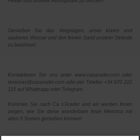
Felder und unserer Atmosphäre zu riechen!
Genießen Sie das Vergnügen, unser klares und
sauberes Wasser und den feinen Sand unserer Strände
zu berühren!
Kontaktieren Sie uns unter www.casarader.com oder
reservas@casarader.com oder per Telefon +34 670 222
115 auf Whattsapp oder Telegram.
Kommen Sie nach Ca s'Arader und wir werden Ihnen
zeigen, wie Sie diese wunderbare Insel Menorca mit
allen 5 Sinnen genießen können!