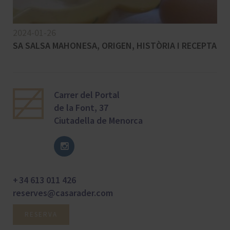
2024-01-26
SA SALSA MAHONESA, ORIGEN, HISTÒRIA I RECEPTA
Carrer del Portal
de la Font, 37
Ciutadella de Menorca
+ 34 613 011 426
reserves@casarader.com
RESERVA