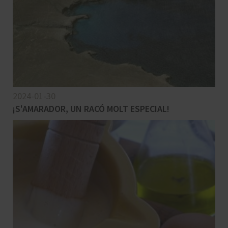
2024-01-30
¡S'AMARADOR, UN RACÓ MOLT ESPECIAL!