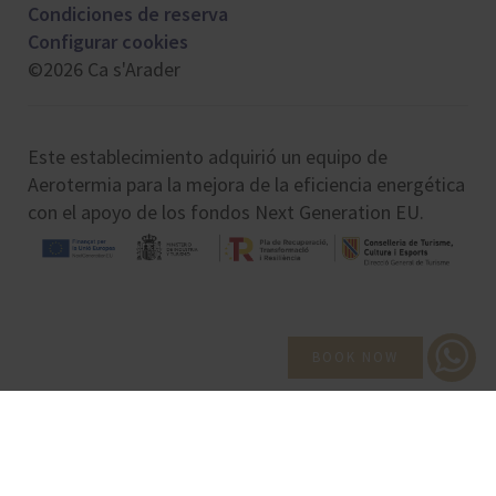
Condiciones de reserva
Configurar cookies
©2026 Ca s'Arader
Este establecimiento adquirió un equipo de
Aerotermia para la mejora de la eficiencia energética
con el apoyo de los fondos Next Generation EU.
BOOK NOW