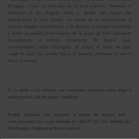
Binigaus, como os indicaba en el blog anterior. Tenemos ir
dirección a Es Migjorn Gran y desde allí seguir las
indicaciones a Sant Tomàs, sin entrar en la urbanización, a
nuestra llegada encontramos a la derecha el acceso al parking
y frente al parking justo encima de la playa de Sant Adeodato
encontramos el famoso restaurante “Es Brucs”, muy
recomendable como Chiringuito de playa. A partir de aquí
coger el camí de cavalls hacia la derecha (mirando al mar o
hacia el oeste).
Si os venís a Ca s’Arader, nos encantará mostraros como llegar a
esta preciosa cala de aguas cristalinas!
Podéis contactar con nosotros a través de nuestra web –
www.casarader.com
o por teléfono al +34 670 222 115, también por
Whattsapp o Telegram al mismo número.