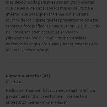
mas desconocida para nuestros amigos y clientes
que vienen a Menorca, son los meses de Otoño e
Invierno que nada que ver tienen con el verano.
Muchos de los lugares que les presentamos en este
reportaje fotográfico (se puede ver en EL ENTORNO
del hotel) son poco accesibles en verano
(simplemente por el clima). Los menorquines
podemos decir que afortunadamente tenemos dos
Menorcas muy distintas.
Norbert & Angelika (AT)
Car
01.11.24
22.
Pedro, der Hausherr hat sich hervorragend um uns
Pos
gekümmert und mit wertvollen Tipps bestens
dis
unterstützt. Gerne - immer wieder