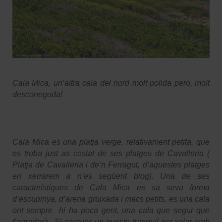
Cala Mica, un’altra cala del nord molt polida pero, molt
desconeguda!
Cala Mica es una platja verge, relativament petita, que
es troba just as costat de ses platges de Cavalleria (
Platja de Cavalleria i de’n Ferragut, d’aquestes platges
en xerrarem a n’es següent blog). Una de ses
característiques de Cala Mica es sa seva forma
d’escupinya, d’arena gruixada i macs petits, es una cala
ont sempre hi ha poca gent, una cala que segur que
t’agradarà.. Si cerques un puesto tranquil per xalar amb