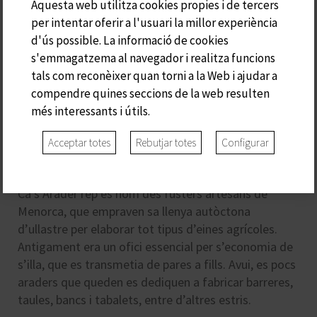
Aquesta web utilitza cookies propies i de tercers
per intentar oferir a l'usuari la millor experiència
d'ús possible. La informació de cookies
s'emmagatzema al navegador i realitza funcions
tals com reconèixer quan torni a la Web i ajudar a
compendre quines seccions de la web resulten
més interessants i útils.
S'ARADER
Acceptar totes
Rebutjar totes
Configurar
Ca s’Arader rep es nom des fusters artesans de
Menorca, que empraven sa llenya autòctona
d’ullastre per elaborar tot tipus d’eines agrícoles.
Antigament era un ofici essencial per s’economia de
s’illa, que es transmetia de pares a fills. Avui, es pocs
araders que queden es dediquen a fabricar barreres,
taules, bancs i tabalets, entre d’altres estris.