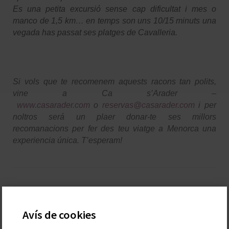
Es una petita excursió sense cap dificultat i mes o
manco de 1,5 km… en temps son uns 10/15 minuts una
vegada has passat ses platges de Cavalleria.
Si vols que te recomenem aquests racons tan polits,
vine a Ca s’Arader –
www.casarader.com
o
reservas@casarader.com
i per
noltros será un plaer donar-te ses millors
recomanacions per fer des teu viatge a Menorca una
experiencia única. T’esperam!
Avís de cookies