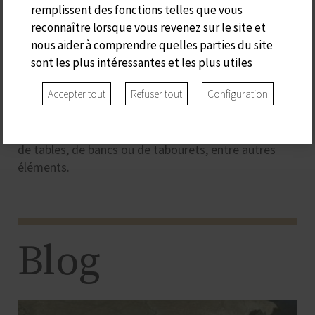
remplissent des fonctions telles que vous
Ca s'Arader doit son nom aux artisans menuisiers de
reconnaître lorsque vous revenez sur le site et
Minorque, qui utilisaient le bois d'olivier sauvage
nous aider à comprendre quelles parties du site
indigène pour fabriquer toutes sortes d'outils pour la
sont les plus intéressantes et les plus utiles
campagne. Dans le passé, ce commerce était
Accepter tout
Refuser tout
Configuration
essentiel à l'économie de l'île et se transmettait de
père en fils. Aujourd'hui, les quelques laboureurs
restants se consacrent à la fabrication de barrières,
de tables, de bancs ou de tabourets, entre autres
éléments.
Blog