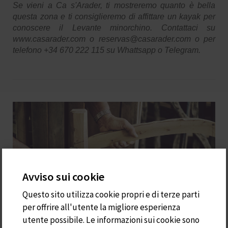
Se vieni a Ca s'Arader, ti mostreremo quanto è bella
questa zona e ti consiglieremo di affittare un kayak per
conoscere il Levante minorchino. Contattaci su
www.casarader.com o reservas@casarader.com o per
telefono +34 670 222 115 su Whattsapp o Telegram.
Avviso sui cookie
Questo sito utilizza cookie propri e di terze parti
per offrire all'utente la migliore esperienza
utente possibile. Le informazioni sui cookie sono