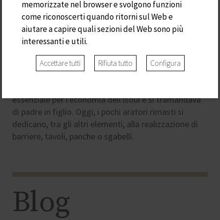
memorizzate nel browser e svolgono funzioni
S'ARADER
come riconoscerti quando ritorni sul Web e
aiutare a capire quali sezioni del Web sono più
interessanti e utili.
Ca s'Arader prende il nome dai falegnami artigiani di
Minorca, che utilizzavano il legno d'ulivo selvatico
Accettare tutti
Rifiuta tutto
Configura
autoctono per realizzare tutti i tipi di attrezzi per la
campagna. In passato, questo commercio era
essenziale per l'economia dell'isola e si tramandava
di padre in figlio. Oggi, i pochi aratori rimasti si
dedicano, tra gli altri elementi, alla realizzazione di
barriere, tavoli, panche o sgabelli.
Blog