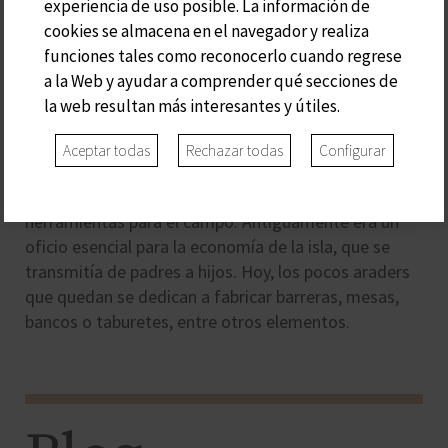
experiencia de uso posible. La información de
cookies se almacena en el navegador y realiza
funciones tales como reconocerlo cuando regrese
S'ARADER
a la Web y ayudar a comprender qué secciones de
la web resultan más interesantes y útiles.
Ca s’Arader recibe el nombre de los carpinteros
Aceptar todas
Rechazar todas
Configurar
artesanos de Menorca, que utilizaban la leña
autóctona de acebuche para elaborar toda clase de
herramientas para el campo. Antiguamente era un
oficio esencial para la economía de la isla, que se
transmitía de padres a hijos. Hoy, los pocos araders
que quedan se dedican a fabricar barreras, mesas,
bancos o taburetes, entre otros elementos.