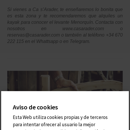
Si vienes a Ca s’Arader, te enseñaremos lo bonita que
es esta zona y te recomendaremos que alquiles un
kayak para conocer el levante Menorquín. Contacta con
nosotros en www.casarader.com o
reservas@casarader.com o también al teléfono +34 670
222 115 en el Whattsapp o en Telegram.
Aviso de cookies
Esta Web utiliza cookies propias y de terceros
para intentar ofrecer al usuario la mejor