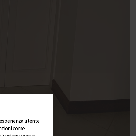
re esperienza utente
unzioni come
iù interessanti e