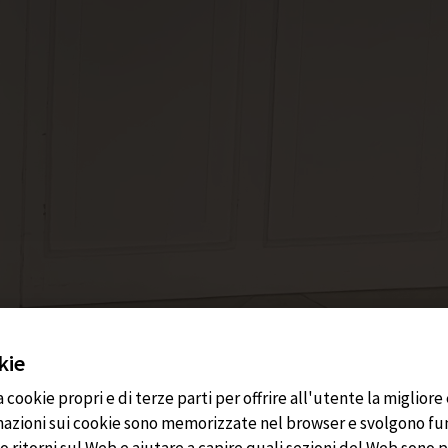
kie
a cookie propri e di terze parti per offrire all'utente la miglio
rmazioni sui cookie sono memorizzate nel browser e svolgono f
 ritorni sul Web e aiutare a capire quali sezioni del Web sono p