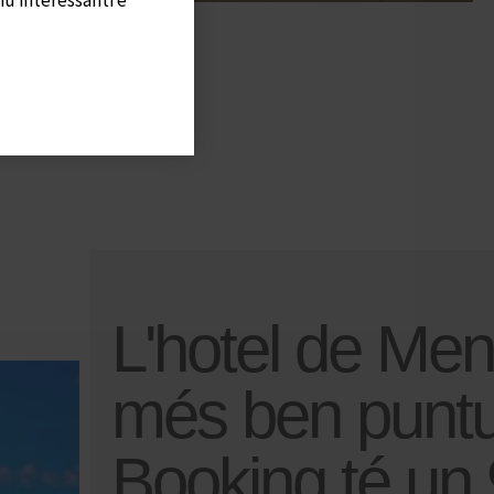
L'hotel de Me
més ben puntu
Booking té un 