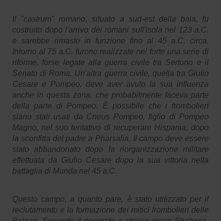
Il "castrum" romano, situato a sud-est della baia, fu
costruito dopo l'arrivo dei romani sull'isola nel 123 a.C.
e sarebbe rimasto in funzione fino al 45 a.C. circa.
Intorno al 75 a.C. furono realizzate nel forte una serie di
riforme, forse legate alla guerra civile tra Sertorio e il
Senato di Roma. Un'altra guerra civile, quella tra Giulio
Cesare e Pompeo, deve aver avuto la sua influenza
anche in questa zona, che probabilmente faceva parte
della parte di Pompeo. È possibile che i frombolieri
siano stati usati da Cneus Pompeo, figlio di Pompeo
Magno, nel suo tentativo di recuperare Hispania, dopo
la sconfitta del padre a Pharsalia. Il campo deve essere
stato abbandonato dopo la riorganizzazione militare
effettuata da Giulio Cesare dopo la sua vittoria nella
battaglia di Munda nel 45 a.C.
Questo campo, a quanto pare, è stato utilizzato per il
reclutamento e la formazione dei mitici frombolieri delle
Baleari. Secondo il geografo e storico greco Strabone,