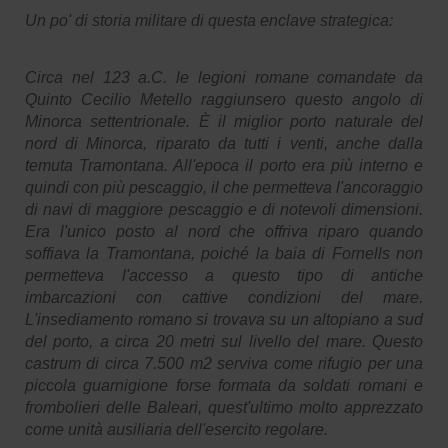
Un po' di storia militare di questa enclave strategica:
Circa nel 123 a.C. le legioni romane comandate da
Quinto Cecilio Metello raggiunsero questo angolo di
Minorca settentrionale. È il miglior porto naturale del
nord di Minorca, riparato da tutti i venti, anche dalla
temuta Tramontana. All'epoca il porto era più interno e
quindi con più pescaggio, il che permetteva l'ancoraggio
di navi di maggiore pescaggio e di notevoli dimensioni.
Era l'unico posto al nord che offriva riparo quando
soffiava la Tramontana, poiché la baia di Fornells non
permetteva l'accesso a questo tipo di antiche
imbarcazioni con cattive condizioni del mare.
L'insediamento romano si trovava su un altopiano a sud
del porto, a circa 20 metri sul livello del mare. Questo
castrum di circa 7.500 m2 serviva come rifugio per una
piccola guarnigione forse formata da soldati romani e
frombolieri delle Baleari, quest'ultimo molto apprezzato
come unità ausiliaria dell'esercito regolare.