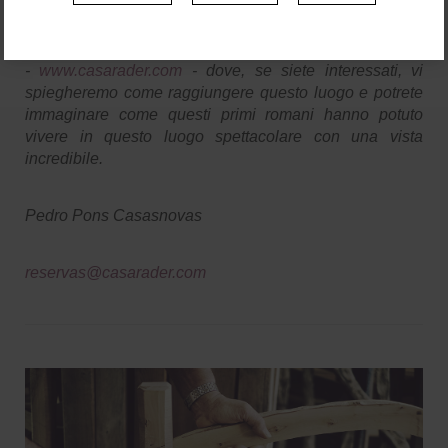
Come sempre, vi invitiamo a venire a Ca's'Arader
-
www.casarader.com
- dove, se siete interessati, vi
spiegheremo come raggiungere questo luogo e potrete
immaginare come questi primi romani hanno potuto
vivere in questo luogo spettacolare con una vista
incredibile.
Pedro Pons Casasnovas
reservas@casarader.com