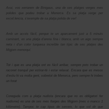
Avui, vos xerrarem de Binigaus, una de ses platges verges mes
polides que podeu trobar a Menorca. Es sa platja verge per
excel.lencia, s’exemple de sa platja polida de ver!
Amb un accés fácil, perque te un aparcament just a 5 minuts
caminant, es una platja d’arena fina i blanca, amb un aigo sempre
neta i d’un color turquesa increíble tan típic de ses platjes des
Migjorn menorquí.
Tot i que es una platja ont es fácil arribar, sempre pots trobar un
raconet tranquil per estirar-tè i estar relaxat. Encara que es mesos
d’estiu hi va molta gent, sobretot de Menorca, pero sempre hi trobes
un forat
Coneguda com a platja nudista (encara que no es obligatori fer
nudisme) es una de ses mes llarges des Migjorn (mes o manco 1
kilòmetre). Tampoc te cap tipus de serveis, lo que vol dir que