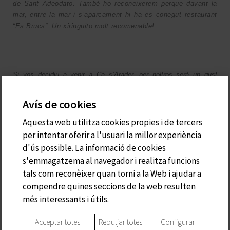
de Sant Adeodato. També ho reconeixerem perque davant la
mar, entre la mar i s’aparcament hi ha es conegut restaurant
“Es Brucs”. Un xiringuito molt recomenable!
Si vos decidiu a venir a Ca s’Arader, per noltros será un gust
mostrar-vós com arribar a n’aquest racó paradisiac d’aigos
transparents!
Avís de cookies
Aquesta web utilitza cookies propies i de tercers
Podeu contactar amb noltros amb sa web –
www.casarader.com
o
per intentar oferir a l'usuari la millor experiència
per teléfono as +34 670 222 115, també per Whattsapp o Telegram
d'ús possible. La informació de cookies
as mateix nombre.
s'emmagatzema al navegador i realitza funcions
tals com reconèixer quan torni a la Web i ajudar a
compendre quines seccions de la web resulten
més interessants i útils.
Acceptar totes
Rebutjar totes
Configurar