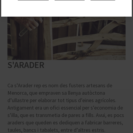
S'ARADER
Ca s’Arader rep es nom des fusters artesans de
Menorca, que empraven sa llenya autòctona
d’ullastre per elaborar tot tipus d’eines agrícoles.
Antigament era un ofici essencial per s’economia de
s’illa, que es transmetia de pares a fills. Avui, es pocs
araders que queden es dediquen a fabricar barreres,
taules, bancs i tabalets, entre d’altres estris.