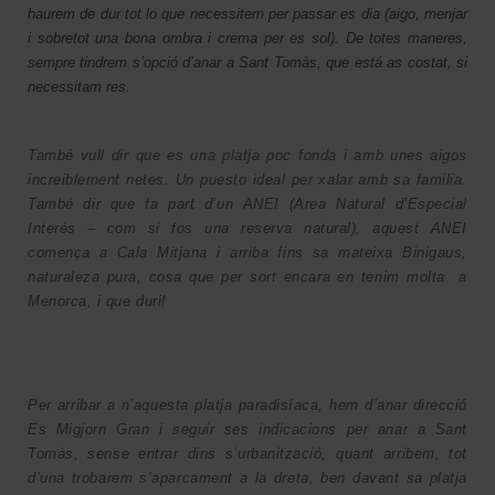
haurem de dur tot lo que necessitem per passar es dia (aigo, menjar
i sobretot una bona ombra i crema per es sol). De totes maneres,
sempre tindrem s’opció d’anar a Sant Tomàs, que está as costat, si
necessitam res.
També vull dir que es una platja poc fonda i amb unes aigos
increiblement netes. Un puesto ideal per xalar amb sa familia.
També dir que fa part d’un ANEI (Area Natural d’Especial
Interés – com si fos una reserva natural), aquest ANEI
comença a Cala Mitjana i arriba fins sa mateixa Binigaus,
naturaleza pura, cosa que per sort encara en tenim molta a
Menorca, i que duri!
Per arribar a n’aquesta platja paradisíaca, hem d’anar direcció
Es Migjorn Gran i seguir ses indicacions per anar a Sant
Tomàs, sense entrar dins s’urbanització, quant arribem, tot
d’una trobarem s’aparcament a la dreta, ben davant sa platja