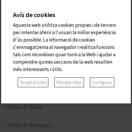
A sa costa de Migjorn o des Sud trobam:
Avís de cookies
Cala de Biniparratx
Aquesta web utilitza cookies propies i de tercers
per intentar oferir a l'usuari la millor experiència
Cales Coves
d'ús possible. La informació de cookies
s'emmagatzema al navegador i realitza funcions
Cala de Sant Llorenç
tals com reconèixer quan torni a la Web i ajudar a
compendre quines seccions de la web resulten
més interessants i útils.
Cala de Llucalari
Acceptar totes
Rebutjar totes
Configurar
Platja de Son Bou
Platja de Talis
Platja de Binigaus