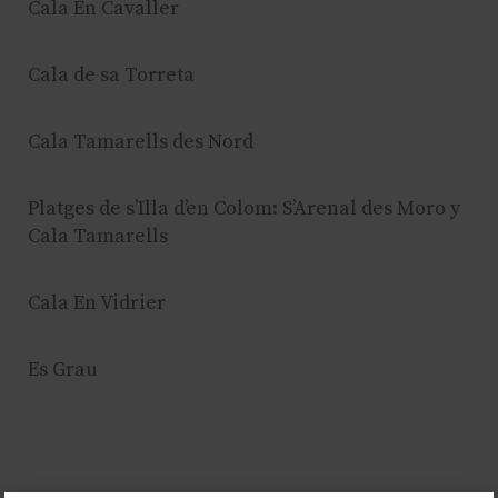
Cala En Cavaller
Cala de sa Torreta
Cala Tamarells des Nord
Platges de s’Illa d’en Colom: S’Arenal des Moro y
Cala Tamarells
Cala En Vidrier
Es Grau