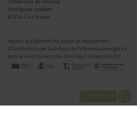
Condicions de reserva
Configurar cookies
©2026 Ca s'Arader
Aquest establiment ha posat un equipament
d’Aerotermia per la millora de l’eficiència energètica
amb el recolzament des fons Next Generation EU.
BOOK NOW