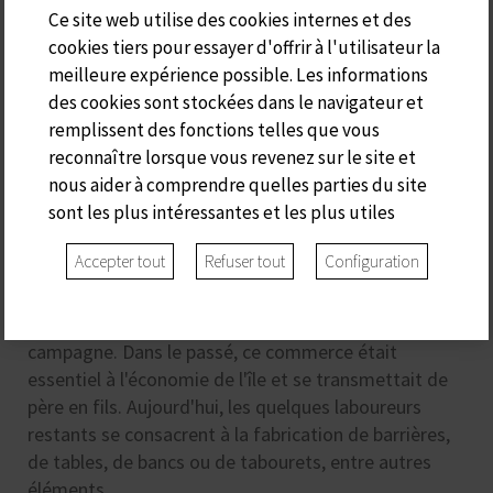
Ce site web utilise des cookies internes et des
cookies tiers pour essayer d'offrir à l'utilisateur la
meilleure expérience possible. Les informations
des cookies sont stockées dans le navigateur et
remplissent des fonctions telles que vous
reconnaître lorsque vous revenez sur le site et
S'ARADER
nous aider à comprendre quelles parties du site
sont les plus intéressantes et les plus utiles
Accepter tout
Refuser tout
Configuration
Ca s'Arader doit son nom aux artisans menuisiers de
Minorque, qui utilisaient le bois d'olivier sauvage
indigène pour fabriquer toutes sortes d'outils pour la
campagne. Dans le passé, ce commerce était
essentiel à l'économie de l'île et se transmettait de
père en fils. Aujourd'hui, les quelques laboureurs
restants se consacrent à la fabrication de barrières,
de tables, de bancs ou de tabourets, entre autres
éléments.