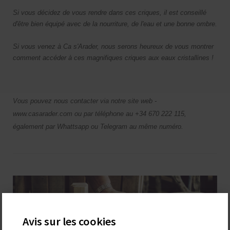
Si vous décidez de vous rendre dans ces criques, il est conseillé
d'être bien équipé avec de la nourriture, de l'eau et une bonne ombre.
Si vous venez à Ca s'Arader, nous serons heureux de vous montrer
comment accéder à ces magnifiques criques aux eaux cristallines !
Vous pouvez nous contacter via notre site web -
www.casarader.com ou par téléphone au +34 670 222 115,
également par Whattsapp ou Telegram au même numéro.
Avis sur les cookies