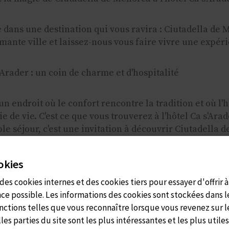
dans une destination qui vous ravira : Ciutadella de 
mante ville et laissez-nous vous faire vivre une expéri
'Arader : un coin de charme et d'hospitalité
n endroit où le confort rencontre la tradition et où l'ho
e de vie. C'est ce que vous trouverez à l'hôtel Ca s'Ar
le séjour, c'est une invitation à découvrir Ciutadella
 choisir l'hôtel Ca s'Arader :
ookies
des cookies internes et des cookies tiers pour essayer d'offrir à 
ustique : l'hôtel Ca s'Arader allie parfaitement l'él
ce possible. Les informations des cookies sont stockées dans l
ture locale. Chaque recoin raconte une histoire, vous 
nctions telles que vous reconnaître lorsque vous revenez sur le
s parties du site sont les plus intéressantes et les plus utiles