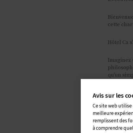
Bienvenue 
cette char
Hôtel Ca s
Imaginez u
philosophi
qu'un simp
Raisons de
Avis sur les c
Ce site web utilise 
Élégance r
meilleure expérien
l'architec
remplissent des fo
à comprendre quelle