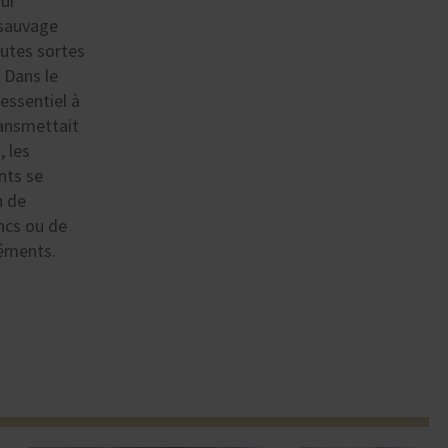
ui
r sauvage
outes sortes
 Dans le
essentiel à
ransmettait
, les
nts se
n de
ancs ou de
léments.