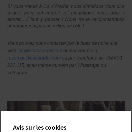
Si vous venez à Ca s'Arader, nous aimerions vous dire
à quel point cet endroit est magnifique, mais pour y
arriver... il faut y penser ! Nous ne le recommandons
généralement pas au milieu de l'été !
Vous pouvez nous contacter par le biais de notre site
web -
www.casarader.com
ou par courriel à
reservas@casarader.com
ou par téléphone au +34 670
222 115, et au même numéro par Whattsapp ou
Telegram.
Avis sur les cookies