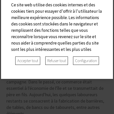
Ce site web utilise des cookies internes et des
cookies tiers pour essayer d'offrir à l'utilisateur la
meilleure expérience possible. Les informations
des cookies sont stockées dans le navigateur et
remplissent des fonctions telles que vous
reconnaître lorsque vous revenez sur le site et
nous aider à comprendre quelles parties du site
S'ARADER
sont les plus intéressantes et les plus utiles
Accepter tout
Refuser tout
Configuration
Ca s'Arader doit son nom aux artisans menuisiers de
Minorque, qui utilisaient le bois d'olivier sauvage
indigène pour fabriquer toutes sortes d'outils pour la
campagne. Dans le passé, ce commerce était
essentiel à l'économie de l'île et se transmettait de
père en fils. Aujourd'hui, les quelques laboureurs
restants se consacrent à la fabrication de barrières,
de tables, de bancs ou de tabourets, entre autres
éléments.