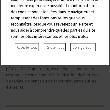
meilleure expérience possible. Les informations
des cookies sont stockées dans le navigateur et
remplissent des fonctions telles que vous
S'ARADER
reconnaître lorsque vous revenez sur le site et
nous aider à comprendre quelles parties du site
sont les plus intéressantes et les plus utiles
Ca s'Arader doit son nom aux artisans menuisiers de
Minorque, qui utilisaient le bois d'olivier sauvage
Accepter tout
Refuser tout
Configuration
indigène pour fabriquer toutes sortes d'outils pour la
campagne. Dans le passé, ce commerce était
essentiel à l'économie de l'île et se transmettait de
père en fils. Aujourd'hui, les quelques laboureurs
restants se consacrent à la fabrication de barrières,
de tables, de bancs ou de tabourets, entre autres
éléments.