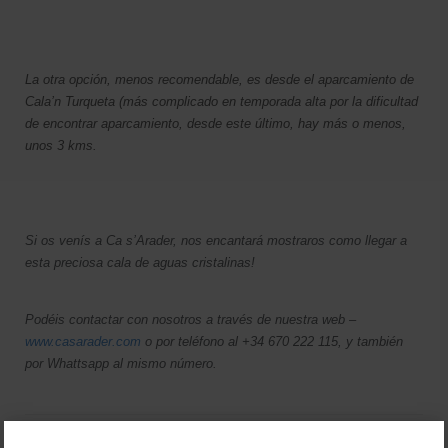
La otra opción, menos recomendable, es desde el aparcamiento de
Cala’n Turqueta (más complicado en temporada alta por la dificultad
de encontrar aparcamiento, desde este último, hay más o menos,
unos 3 kms.
Si os venís a Ca s’Arader, nos encantará mostraros como llegar a
esta preciosa cala de aguas cristalinas!
Podéis contactar con nosotros a través de nuestra web –
www.casarader.com
o por teléfono al +34 670 222 115, y también
por Whattsapp al mismo número.