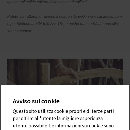
questa splendida caletta dalle acque cristalline!
Potete contattarci attraverso il nostro sito web - www.casarader.com
o per telefono al +34 670 222 115, e anche tramite Whattsapp allo
stesso numero.
Avviso sui cookie
Questo sito utilizza cookie propri e di terze parti
per offrire all'utente la migliore esperienza
utente possibile. Le informazioni sui cookie sono