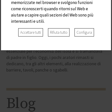
memorizzate nel browser e svolgono funzioni
S'ARADER
come riconoscerti quando ritorni sul Web e
aiutare a capire quali sezioni del Web sono più
interessanti e utili.
Ca s'Arader prende il nome dai falegnami artigiani di
Minorca, che utilizzavano il legno d'ulivo selvatico
Accettare tutti
Rifiuta tutto
Configura
autoctono per realizzare tutti i tipi di attrezzi per la
campagna. In passato, questo commercio era
essenziale per l'economia dell'isola e si tramandava
di padre in figlio. Oggi, i pochi aratori rimasti si
dedicano, tra gli altri elementi, alla realizzazione di
barriere, tavoli, panche o sgabelli.
Blog