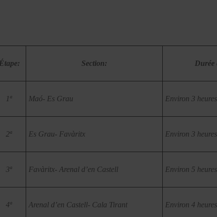
Étape:
Section:
Durée d
1ª
Maó- Es Grau
Environ 3 heures
2ª
Es Grau- Favàritx
Environ 3 heures
3ª
Favàritx- Arenal d’en Castell
Environ 5 heures
4ª
Arenal d’en Castell- Cala Tirant
Environ 4 heures