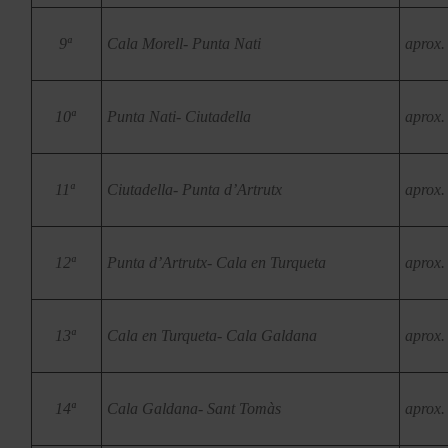
9ª
Cala Morell- Punta Nati
aprox.
10ª
Punta Nati- Ciutadella
aprox.
11ª
Ciutadella- Punta d’Artrutx
aprox.
12ª
Punta d’Artrutx- Cala en Turqueta
aprox.
13ª
Cala en Turqueta- Cala Galdana
aprox.
14ª
Cala Galdana- Sant Tomàs
aprox.