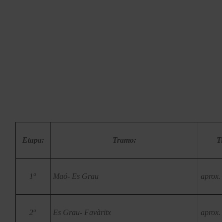
Etapa:
Tramo:
T
1ª
Maó- Es Grau
aprox.
2ª
Es Grau- Favàritx
aprox.