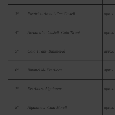
3ª
Favàritx- Arenal d’en Castell
aprox.
4ª
Arenal d’en Castell- Cala Tirant
aprox.
5ª
Cala Tirant- Binimel·là
aprox.
6ª
Binimel·là- Els Alocs
aprox.
7ª
Ets Alocs- Algaiarens
aprox.
8ª
Algaiarens- Cala Morell
aprox.