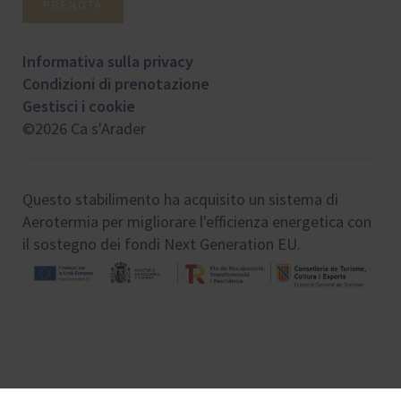
PRENOTA
Informativa sulla privacy
Condizioni di prenotazione
Gestisci i cookie
©2026 Ca s'Arader
Questo stabilimento ha acquisito un sistema di
Aerotermia per migliorare l'efficienza energetica con
il sostegno dei fondi Next Generation EU.