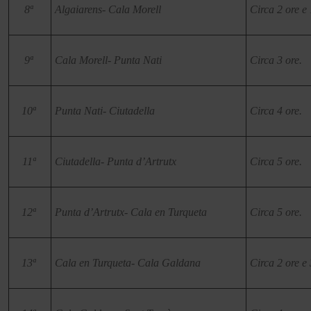
8ª
Algaiarens- Cala Morell
Circa 2 ore e 
9ª
Cala Morell- Punta Nati
Circa 3 ore.
10ª
Punta Nati- Ciutadella
Circa 4 ore.
11ª
Ciutadella- Punta d’Artrutx
Circa 5 ore.
12ª
Punta d’Artrutx- Cala en Turqueta
Circa 5 ore.
13ª
Cala en Turqueta- Cala Galdana
Circa 2 ore e 