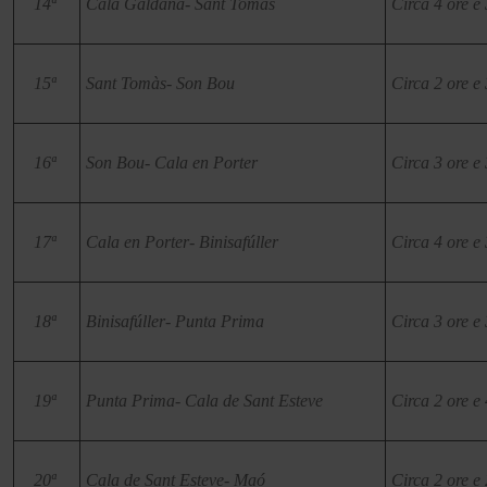
14ª
Cala Galdana- Sant Tomàs
Circa 4 ore e 
15ª
Sant Tomàs- Son Bou
Circa 2 ore e 
16ª
Son Bou- Cala en Porter
Circa 3 ore e 
17ª
Cala en Porter- Binisafúller
Circa 4 ore e 
18ª
Binisafúller- Punta Prima
Circa 3 ore e 
19ª
Punta Prima- Cala de Sant Esteve
Circa 2 ore e 
20ª
Cala de Sant Esteve- Maó
Circa 2 ore e 