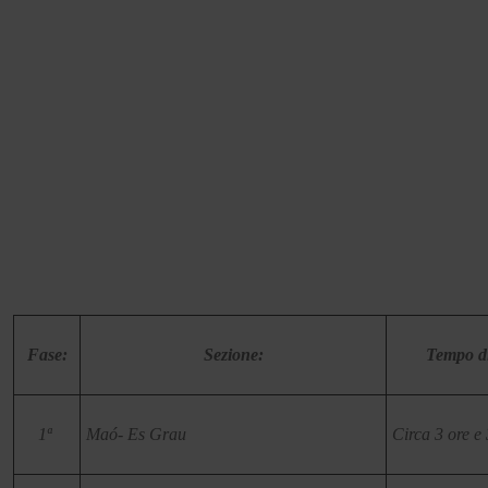
Fase:
Sezione:
Tempo di
1ª
Maó- Es Grau
Circa 3 ore e 