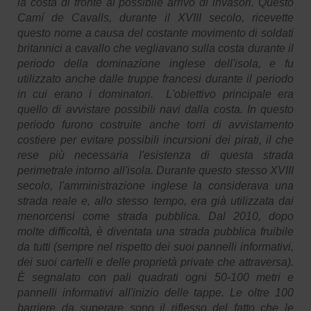
la costa di fronte al possibile arrivo di invasori. Questo
Camí de Cavalls, durante il XVIII secolo, ricevette
questo nome a causa del costante movimento di soldati
britannici a cavallo che vegliavano sulla costa durante il
periodo della dominazione inglese dell'isola, e fu
utilizzato anche dalle truppe francesi durante il periodo
in cui erano i dominatori. L'obiettivo principale era
quello di avvistare possibili navi dalla costa. In questo
periodo furono costruite anche torri di avvistamento
costiere per evitare possibili incursioni dei pirati, il che
rese più necessaria l'esistenza di questa strada
perimetrale intorno all'isola. Durante questo stesso XVIII
secolo, l'amministrazione inglese la considerava una
strada reale e, allo stesso tempo, era già utilizzata dai
menorcensi come strada pubblica. Dal 2010, dopo
molte difficoltà, è diventata una strada pubblica fruibile
da tutti (sempre nel rispetto dei suoi pannelli informativi,
dei suoi cartelli e delle proprietà private che attraversa).
È segnalato con pali quadrati ogni 50-100 metri e
pannelli informativi all'inizio delle tappe. Le oltre 100
barriere da superare sono il riflesso del fatto che le